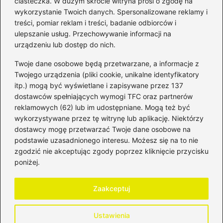
ciasteczka. W dużym skrócie witryna prosi o zgodę na
wykorzystanie Twoich danych. Spersonalizowane reklamy i
Kategorie
treści, pomiar reklam i treści, badanie odbiorców i
ulepszanie usług. Przechowywanie informacji na
Bankowość
(181)
urządzeniu lub dostęp do nich.
Fundusze
(36)
Twoje dane osobowe będą przetwarzane, a informacje z
Giełda
(28)
Twojego urządzenia (pliki cookie, unikalne identyfikatory
itp.) mogą być wyświetlane i zapisywane przez 137
Inwestycje
(49)
dostawców spełniających wymogi TFC oraz partnerów
Rentowność
(32)
reklamowych (62) lub im udostępniane. Mogą też być
Rozliczenia
(196)
wykorzystywane przez tę witrynę lub aplikację. Niektórzy
Świadczenia socjalne
(59)
dostawcy mogę przetwarzać Twoje dane osobowe na
podstawie uzasadnionego interesu. Możesz się na to nie
Waluty
(21)
zgodzić nie akceptując zgody poprzez kliknięcie przycisku
Windykacja
(49)
poniżej.
Zadłużenie
(64)
Zaakceptuj
Strona główna
Polityka prywatności
Regulamin
Ustawienia