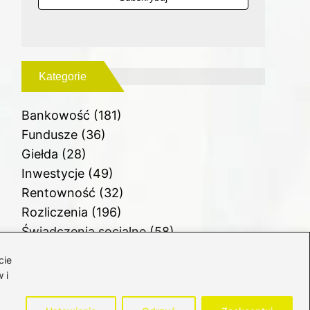
Kategorie
Bankowość
(181)
Fundusze
(36)
Giełda
(28)
Inwestycje
(49)
Rentowność
(32)
Rozliczenia
(196)
Świadczenia socjalne
(58)
Waluty
(21)
cie
Windykacja
(49)
 i
Zadłużenie
(63)