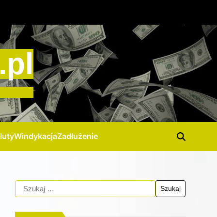
.pl
luty
Windykacja
Zadłużenie