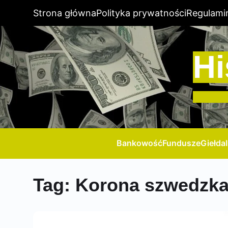
Strona główna
Polityka prywatności
Regulami
Hi
Bankowość
Fundusze
Giełda
Tag:
Korona szwedzk