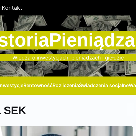
n
Kontakt
storiaPieniądza
Wiedza o inwestycjach, pieniądzach i giełdzie
Inwestycje
Rentowność
Rozliczenia
Świadczenia socjalne
Wa
a SEK