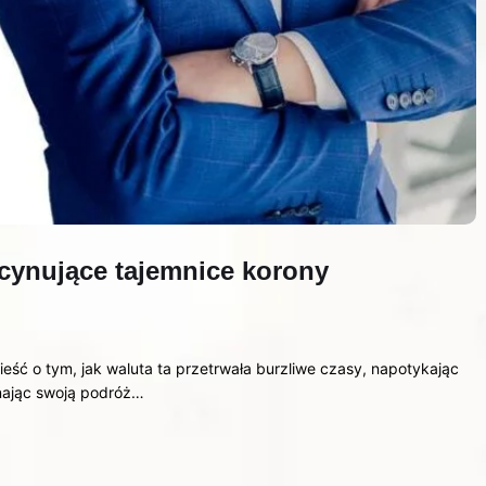
scynujące tajemnice korony
eść o tym, jak waluta ta przetrwała burzliwe czasy, napotykając
nając swoją podróż…