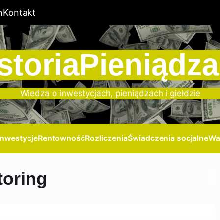
n
Kontakt
storiaPieniądza
Wiedza o inwestycjach, pieniądzach i giełdzie
Inwestycje
Rentowność
Rozliczenia
Świadczenia socjalne
Wa
toring