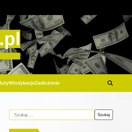
.pl
luty
Windykacja
Zadłużenie