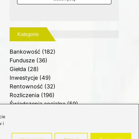
Kategorie
Bankowość
(182)
Fundusze
(36)
Giełda
(28)
Inwestycje
(49)
Rentowność
(32)
Rozliczenia
(196)
Świadczenia socjalne
(59)
Waluty
(21)
cie
Windykacja
(49)
 i
Zadłużenie
(64)