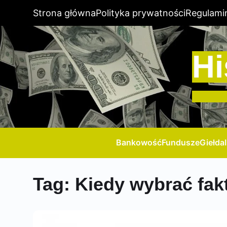
Strona główna
Polityka prywatności
Regulami
Hi
Bankowość
Fundusze
Giełda
Tag:
Kiedy wybrać fak