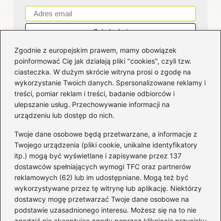
Zgodnie z europejskim prawem, mamy obowiązek
poinformować Cię jak działają pliki "cookies", czyli tzw.
ciasteczka. W dużym skrócie witryna prosi o zgodę na
wykorzystanie Twoich danych. Spersonalizowane reklamy i
Kategorie
treści, pomiar reklam i treści, badanie odbiorców i
ulepszanie usług. Przechowywanie informacji na
Bankowość
(181)
urządzeniu lub dostęp do nich.
Fundusze
(36)
Twoje dane osobowe będą przetwarzane, a informacje z
Giełda
(28)
Twojego urządzenia (pliki cookie, unikalne identyfikatory
itp.) mogą być wyświetlane i zapisywane przez 137
Inwestycje
(49)
dostawców spełniających wymogi TFC oraz partnerów
Rentowność
(32)
reklamowych (62) lub im udostępniane. Mogą też być
Rozliczenia
(196)
wykorzystywane przez tę witrynę lub aplikację. Niektórzy
Świadczenia socjalne
(59)
dostawcy mogę przetwarzać Twoje dane osobowe na
podstawie uzasadnionego interesu. Możesz się na to nie
Waluty
(21)
zgodzić nie akceptując zgody poprzez kliknięcie przycisku