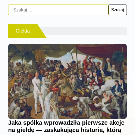
Giełda
Jaka spółka wprowadziła pierwsze akcje
na giełdę — zaskakująca historia, którą