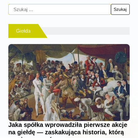
Giełda
Jaka spółka wprowadziła pierwsze akcje
na giełdę — zaskakująca historia, którą