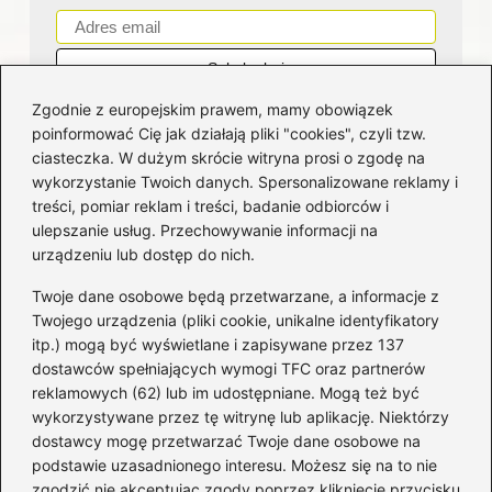
Zgodnie z europejskim prawem, mamy obowiązek
poinformować Cię jak działają pliki "cookies", czyli tzw.
ciasteczka. W dużym skrócie witryna prosi o zgodę na
wykorzystanie Twoich danych. Spersonalizowane reklamy i
Kategorie
treści, pomiar reklam i treści, badanie odbiorców i
ulepszanie usług. Przechowywanie informacji na
Bankowość
(181)
urządzeniu lub dostęp do nich.
Fundusze
(36)
Twoje dane osobowe będą przetwarzane, a informacje z
Giełda
(28)
Twojego urządzenia (pliki cookie, unikalne identyfikatory
itp.) mogą być wyświetlane i zapisywane przez 137
Inwestycje
(49)
dostawców spełniających wymogi TFC oraz partnerów
Rentowność
(32)
reklamowych (62) lub im udostępniane. Mogą też być
Rozliczenia
(196)
wykorzystywane przez tę witrynę lub aplikację. Niektórzy
Świadczenia socjalne
(59)
dostawcy mogę przetwarzać Twoje dane osobowe na
podstawie uzasadnionego interesu. Możesz się na to nie
Waluty
(21)
zgodzić nie akceptując zgody poprzez kliknięcie przycisku