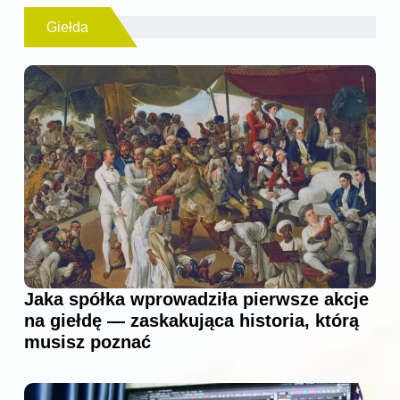
Giełda
Jaka spółka wprowadziła pierwsze akcje
na giełdę — zaskakująca historia, którą
musisz poznać