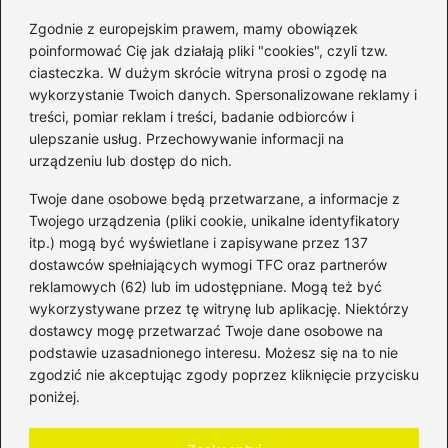
Zgodnie z europejskim prawem, mamy obowiązek
poinformować Cię jak działają pliki "cookies", czyli tzw.
ciasteczka. W dużym skrócie witryna prosi o zgodę na
wykorzystanie Twoich danych. Spersonalizowane reklamy i
Kategorie
treści, pomiar reklam i treści, badanie odbiorców i
ulepszanie usług. Przechowywanie informacji na
Bankowość
(184)
urządzeniu lub dostęp do nich.
Fundusze
(36)
Twoje dane osobowe będą przetwarzane, a informacje z
Giełda
(28)
Twojego urządzenia (pliki cookie, unikalne identyfikatory
itp.) mogą być wyświetlane i zapisywane przez 137
Inwestycje
(50)
dostawców spełniających wymogi TFC oraz partnerów
Rentowność
(32)
reklamowych (62) lub im udostępniane. Mogą też być
Rozliczenia
(196)
wykorzystywane przez tę witrynę lub aplikację. Niektórzy
Świadczenia socjalne
(59)
dostawcy mogę przetwarzać Twoje dane osobowe na
podstawie uzasadnionego interesu. Możesz się na to nie
Waluty
(22)
zgodzić nie akceptując zgody poprzez kliknięcie przycisku
Windykacja
(50)
poniżej.
Zadłużenie
(64)