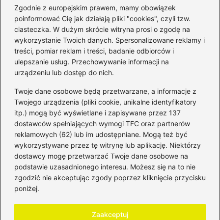
Zgodnie z europejskim prawem, mamy obowiązek
poinformować Cię jak działają pliki "cookies", czyli tzw.
ciasteczka. W dużym skrócie witryna prosi o zgodę na
wykorzystanie Twoich danych. Spersonalizowane reklamy i
Kategorie
treści, pomiar reklam i treści, badanie odbiorców i
ulepszanie usług. Przechowywanie informacji na
Bankowość
(181)
urządzeniu lub dostęp do nich.
Fundusze
(36)
Twoje dane osobowe będą przetwarzane, a informacje z
Giełda
(28)
Twojego urządzenia (pliki cookie, unikalne identyfikatory
itp.) mogą być wyświetlane i zapisywane przez 137
Inwestycje
(49)
dostawców spełniających wymogi TFC oraz partnerów
Rentowność
(32)
reklamowych (62) lub im udostępniane. Mogą też być
Rozliczenia
(196)
wykorzystywane przez tę witrynę lub aplikację. Niektórzy
Świadczenia socjalne
(59)
dostawcy mogę przetwarzać Twoje dane osobowe na
podstawie uzasadnionego interesu. Możesz się na to nie
Waluty
(21)
zgodzić nie akceptując zgody poprzez kliknięcie przycisku
Windykacja
(49)
poniżej.
Zadłużenie
(64)
Zaakceptuj