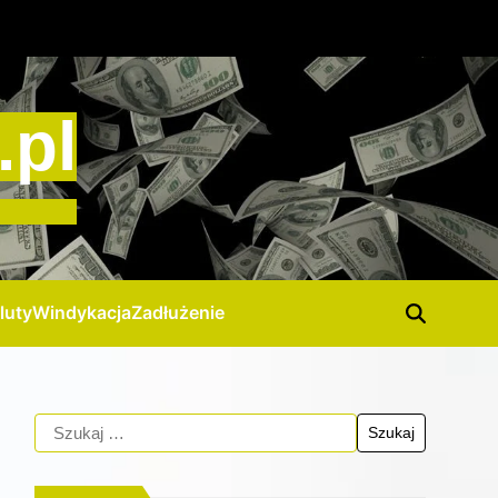
.pl
luty
Windykacja
Zadłużenie