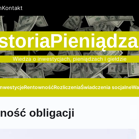
n
Kontakt
storiaPieniądza
Wiedza o inwestycjach, pieniądzach i giełdzie
Inwestycje
Rentowność
Rozliczenia
Świadczenia socjalne
Wa
jność obligacji