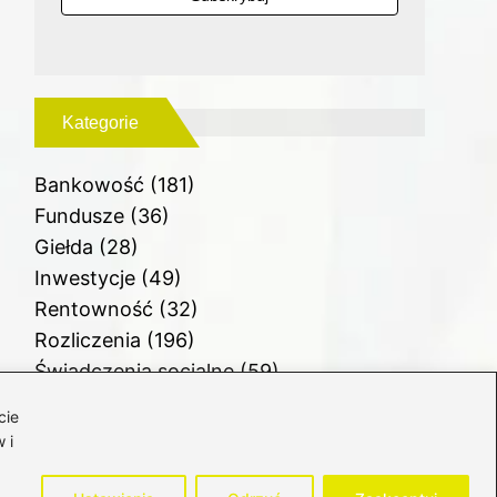
Kategorie
Bankowość
(181)
Fundusze
(36)
Giełda
(28)
Inwestycje
(49)
Rentowność
(32)
Rozliczenia
(196)
Świadczenia socjalne
(59)
Waluty
(21)
cie
Windykacja
(49)
 i
Zadłużenie
(64)