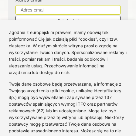
Zgodnie z europejskim prawem, mamy obowiązek
poinformować Cię jak działają pliki "cookies", czyli tzw.
ciasteczka. W dużym skrócie witryna prosi o zgodę na
wykorzystanie Twoich danych. Spersonalizowane reklamy i
Kategorie
treści, pomiar reklam i treści, badanie odbiorców i
ulepszanie usług. Przechowywanie informacji na
Bankowość
(182)
urządzeniu lub dostęp do nich.
Fundusze
(36)
Twoje dane osobowe będą przetwarzane, a informacje z
Giełda
(28)
Twojego urządzenia (pliki cookie, unikalne identyfikatory
itp.) mogą być wyświetlane i zapisywane przez 137
Inwestycje
(49)
dostawców spełniających wymogi TFC oraz partnerów
Rentowność
(32)
reklamowych (62) lub im udostępniane. Mogą też być
Rozliczenia
(196)
wykorzystywane przez tę witrynę lub aplikację. Niektórzy
Świadczenia socjalne
(59)
dostawcy mogę przetwarzać Twoje dane osobowe na
podstawie uzasadnionego interesu. Możesz się na to nie
Waluty
(21)