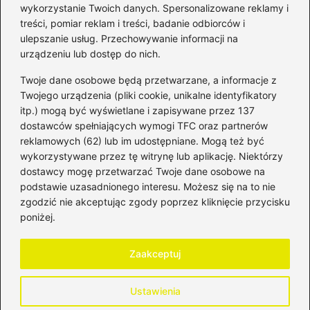
wykorzystanie Twoich danych. Spersonalizowane reklamy i
Kategorie
treści, pomiar reklam i treści, badanie odbiorców i
ulepszanie usług. Przechowywanie informacji na
Bankowość
(184)
urządzeniu lub dostęp do nich.
Fundusze
(36)
Twoje dane osobowe będą przetwarzane, a informacje z
Giełda
(28)
Twojego urządzenia (pliki cookie, unikalne identyfikatory
itp.) mogą być wyświetlane i zapisywane przez 137
Inwestycje
(50)
dostawców spełniających wymogi TFC oraz partnerów
Rentowność
(32)
reklamowych (62) lub im udostępniane. Mogą też być
Rozliczenia
(196)
wykorzystywane przez tę witrynę lub aplikację. Niektórzy
Świadczenia socjalne
(59)
dostawcy mogę przetwarzać Twoje dane osobowe na
podstawie uzasadnionego interesu. Możesz się na to nie
Waluty
(22)
zgodzić nie akceptując zgody poprzez kliknięcie przycisku
Windykacja
(50)
poniżej.
Zadłużenie
(64)
Zaakceptuj
Strona główna
Polityka prywatności
Regulamin
Ustawienia
Kontakt