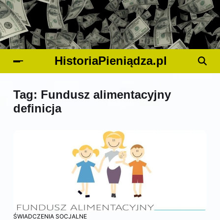
HistoriaPieniądza.pl
Tag:
Fundusz alimentacyjny
definicja
ŚWIADCZENIA SOCJALNE