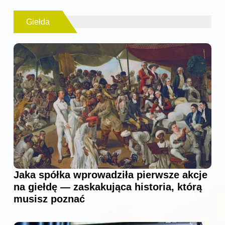
Giełda
Jaka spółka wprowadziła pierwsze akcje
na giełdę — zaskakująca historia, którą
musisz poznać