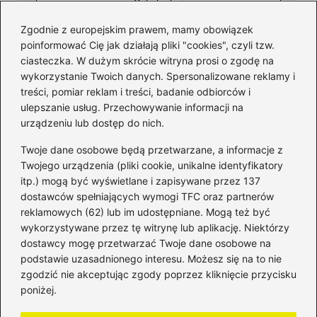
Zgodnie z europejskim prawem, mamy obowiązek
poinformować Cię jak działają pliki "cookies", czyli tzw.
ciasteczka. W dużym skrócie witryna prosi o zgodę na
wykorzystanie Twoich danych. Spersonalizowane reklamy i
Kategorie
treści, pomiar reklam i treści, badanie odbiorców i
ulepszanie usług. Przechowywanie informacji na
Bankowość
(182)
urządzeniu lub dostęp do nich.
Fundusze
(36)
Twoje dane osobowe będą przetwarzane, a informacje z
Giełda
(28)
Twojego urządzenia (pliki cookie, unikalne identyfikatory
itp.) mogą być wyświetlane i zapisywane przez 137
Inwestycje
(49)
dostawców spełniających wymogi TFC oraz partnerów
Rentowność
(32)
reklamowych (62) lub im udostępniane. Mogą też być
Rozliczenia
(196)
wykorzystywane przez tę witrynę lub aplikację. Niektórzy
Świadczenia socjalne
(59)
dostawcy mogę przetwarzać Twoje dane osobowe na
podstawie uzasadnionego interesu. Możesz się na to nie
Waluty
(21)
zgodzić nie akceptując zgody poprzez kliknięcie przycisku
Windykacja
(49)
poniżej.
Zadłużenie
(64)