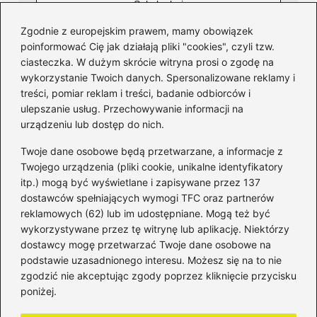
Zgodnie z europejskim prawem, mamy obowiązek
poinformować Cię jak działają pliki "cookies", czyli tzw.
ciasteczka. W dużym skrócie witryna prosi o zgodę na
wykorzystanie Twoich danych. Spersonalizowane reklamy i
Kategorie
treści, pomiar reklam i treści, badanie odbiorców i
ulepszanie usług. Przechowywanie informacji na
Bankowość
(181)
urządzeniu lub dostęp do nich.
Fundusze
(36)
Twoje dane osobowe będą przetwarzane, a informacje z
Giełda
(28)
Twojego urządzenia (pliki cookie, unikalne identyfikatory
itp.) mogą być wyświetlane i zapisywane przez 137
Inwestycje
(49)
dostawców spełniających wymogi TFC oraz partnerów
Rentowność
(32)
reklamowych (62) lub im udostępniane. Mogą też być
Rozliczenia
(196)
wykorzystywane przez tę witrynę lub aplikację. Niektórzy
Świadczenia socjalne
(59)
dostawcy mogę przetwarzać Twoje dane osobowe na
podstawie uzasadnionego interesu. Możesz się na to nie
Waluty
(21)
zgodzić nie akceptując zgody poprzez kliknięcie przycisku
Windykacja
(49)
poniżej.
Zadłużenie
(64)