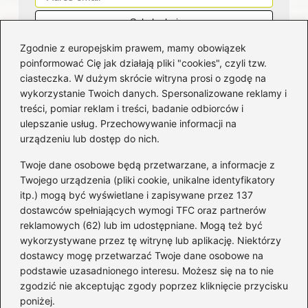
Zgodnie z europejskim prawem, mamy obowiązek
poinformować Cię jak działają pliki "cookies", czyli tzw.
ciasteczka. W dużym skrócie witryna prosi o zgodę na
wykorzystanie Twoich danych. Spersonalizowane reklamy i
Kategorie
treści, pomiar reklam i treści, badanie odbiorców i
ulepszanie usług. Przechowywanie informacji na
Bankowość
(182)
urządzeniu lub dostęp do nich.
Fundusze
(36)
Twoje dane osobowe będą przetwarzane, a informacje z
Giełda
(28)
Twojego urządzenia (pliki cookie, unikalne identyfikatory
itp.) mogą być wyświetlane i zapisywane przez 137
Inwestycje
(49)
dostawców spełniających wymogi TFC oraz partnerów
Rentowność
(32)
reklamowych (62) lub im udostępniane. Mogą też być
Rozliczenia
(196)
wykorzystywane przez tę witrynę lub aplikację. Niektórzy
Świadczenia socjalne
(59)
dostawcy mogę przetwarzać Twoje dane osobowe na
podstawie uzasadnionego interesu. Możesz się na to nie
Waluty
(21)
zgodzić nie akceptując zgody poprzez kliknięcie przycisku
Windykacja
(49)
poniżej.