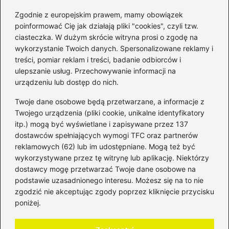
Zgodnie z europejskim prawem, mamy obowiązek
poinformować Cię jak działają pliki "cookies", czyli tzw.
ciasteczka. W dużym skrócie witryna prosi o zgodę na
wykorzystanie Twoich danych. Spersonalizowane reklamy i
Kategorie
treści, pomiar reklam i treści, badanie odbiorców i
ulepszanie usług. Przechowywanie informacji na
Bankowość
(181)
urządzeniu lub dostęp do nich.
Fundusze
(36)
Twoje dane osobowe będą przetwarzane, a informacje z
Giełda
(28)
Twojego urządzenia (pliki cookie, unikalne identyfikatory
itp.) mogą być wyświetlane i zapisywane przez 137
Inwestycje
(49)
dostawców spełniających wymogi TFC oraz partnerów
Rentowność
(32)
reklamowych (62) lub im udostępniane. Mogą też być
Rozliczenia
(196)
wykorzystywane przez tę witrynę lub aplikację. Niektórzy
Świadczenia socjalne
(59)
dostawcy mogę przetwarzać Twoje dane osobowe na
podstawie uzasadnionego interesu. Możesz się na to nie
Waluty
(21)
zgodzić nie akceptując zgody poprzez kliknięcie przycisku
Windykacja
(49)
poniżej.
Zadłużenie
(64)