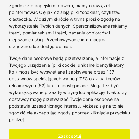
Zgodnie z europejskim prawem, mamy obowiązek
poinformować Cię jak działają pliki "cookies", czyli tzw.
ciasteczka. W dużym skrócie witryna prosi o zgodę na
wykorzystanie Twoich danych. Spersonalizowane reklamy i
Kategorie
treści, pomiar reklam i treści, badanie odbiorców i
ulepszanie usług. Przechowywanie informacji na
Bankowość
(184)
urządzeniu lub dostęp do nich.
Fundusze
(36)
Twoje dane osobowe będą przetwarzane, a informacje z
Giełda
(28)
Twojego urządzenia (pliki cookie, unikalne identyfikatory
itp.) mogą być wyświetlane i zapisywane przez 137
Inwestycje
(50)
dostawców spełniających wymogi TFC oraz partnerów
Rentowność
(32)
reklamowych (62) lub im udostępniane. Mogą też być
Rozliczenia
(196)
wykorzystywane przez tę witrynę lub aplikację. Niektórzy
Świadczenia socjalne
(59)
dostawcy mogę przetwarzać Twoje dane osobowe na
podstawie uzasadnionego interesu. Możesz się na to nie
Waluty
(22)
zgodzić nie akceptując zgody poprzez kliknięcie przycisku
Windykacja
(50)
poniżej.
Zadłużenie
(64)
Zaakceptuj