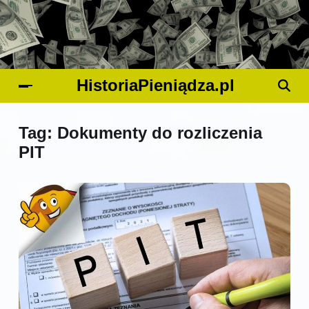
HistoriaPieniądza.pl
Tag:
Dokumenty do rozliczenia
PIT