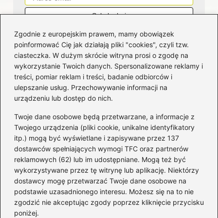
Zgodnie z europejskim prawem, mamy obowiązek
poinformować Cię jak działają pliki "cookies", czyli tzw.
ciasteczka. W dużym skrócie witryna prosi o zgodę na
wykorzystanie Twoich danych. Spersonalizowane reklamy i
Kategorie
treści, pomiar reklam i treści, badanie odbiorców i
ulepszanie usług. Przechowywanie informacji na
Bankowość
(182)
urządzeniu lub dostęp do nich.
Fundusze
(36)
Twoje dane osobowe będą przetwarzane, a informacje z
Giełda
(28)
Twojego urządzenia (pliki cookie, unikalne identyfikatory
itp.) mogą być wyświetlane i zapisywane przez 137
Inwestycje
(49)
dostawców spełniających wymogi TFC oraz partnerów
Rentowność
(32)
reklamowych (62) lub im udostępniane. Mogą też być
Rozliczenia
(196)
wykorzystywane przez tę witrynę lub aplikację. Niektórzy
Świadczenia socjalne
(59)
dostawcy mogę przetwarzać Twoje dane osobowe na
podstawie uzasadnionego interesu. Możesz się na to nie
Waluty
(21)
zgodzić nie akceptując zgody poprzez kliknięcie przycisku
Windykacja
(49)
poniżej.