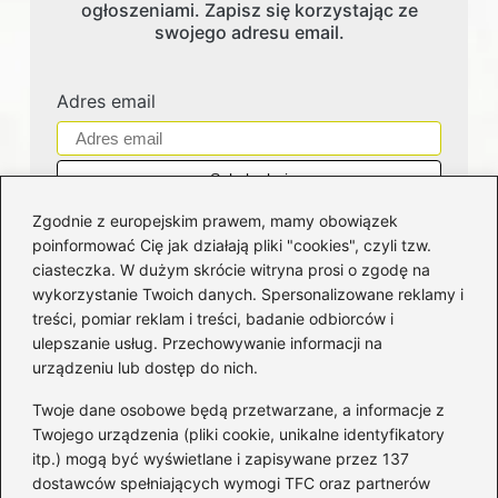
ogłoszeniami. Zapisz się korzystając ze
swojego adresu email.
Adres email
Zgodnie z europejskim prawem, mamy obowiązek
poinformować Cię jak działają pliki "cookies", czyli tzw.
ciasteczka. W dużym skrócie witryna prosi o zgodę na
wykorzystanie Twoich danych. Spersonalizowane reklamy i
Kategorie
treści, pomiar reklam i treści, badanie odbiorców i
ulepszanie usług. Przechowywanie informacji na
Bankowość
(181)
urządzeniu lub dostęp do nich.
Fundusze
(36)
Twoje dane osobowe będą przetwarzane, a informacje z
Giełda
(28)
Twojego urządzenia (pliki cookie, unikalne identyfikatory
itp.) mogą być wyświetlane i zapisywane przez 137
Inwestycje
(49)
dostawców spełniających wymogi TFC oraz partnerów
Rentowność
(32)