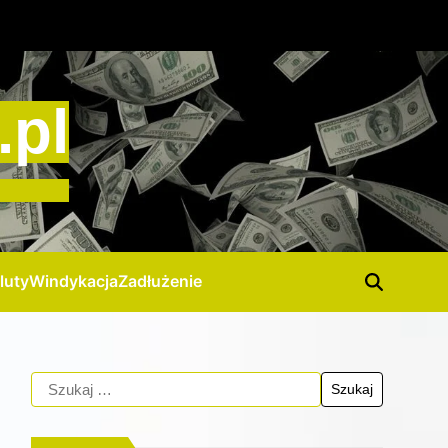
.pl
luty
Windykacja
Zadłużenie