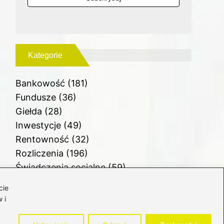
Kategorie
Bankowość
(181)
Fundusze
(36)
Giełda
(28)
Inwestycje
(49)
Rentowność
(32)
Rozliczenia
(196)
Świadczenia socjalne
(59)
Waluty
(21)
cie
Windykacja
(49)
 i
Zadłużenie
(64)