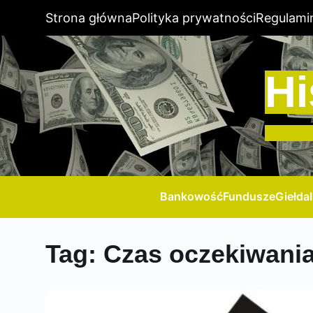
Strona główna
Polityka prywatności
Regulami
Hi
Bankowość
Fundusze
Giełda
Tag:
Czas oczekiwani