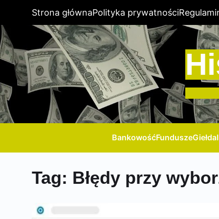
Strona główna
Polityka prywatności
Regulami
Hi
Bankowość
Fundusze
Giełda
Tag:
Błędy przy wybo