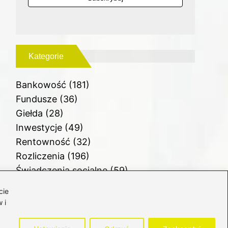
Kategorie
Bankowość
(181)
Fundusze
(36)
Giełda
(28)
Inwestycje
(49)
Rentowność
(32)
Rozliczenia
(196)
Świadczenia socjalne
(59)
Waluty
(21)
cie
Windykacja
(49)
 i
Zadłużenie
(64)