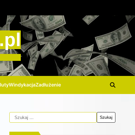
.pl
luty
Windykacja
Zadłużenie