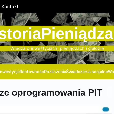
n
Kontakt
storiaPieniądza
Wiedza o inwestycjach, pieniądzach i giełdzie
Inwestycje
Rentowność
Rozliczenia
Świadczenia socjalne
Wa
rze oprogramowania PIT