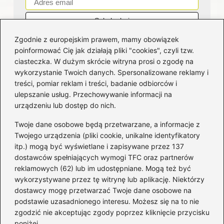
Zgodnie z europejskim prawem, mamy obowiązek
poinformować Cię jak działają pliki "cookies", czyli tzw.
ciasteczka. W dużym skrócie witryna prosi o zgodę na
wykorzystanie Twoich danych. Spersonalizowane reklamy i
Kategorie
treści, pomiar reklam i treści, badanie odbiorców i
ulepszanie usług. Przechowywanie informacji na
Bankowość
(181)
urządzeniu lub dostęp do nich.
Fundusze
(36)
Twoje dane osobowe będą przetwarzane, a informacje z
Giełda
(28)
Twojego urządzenia (pliki cookie, unikalne identyfikatory
itp.) mogą być wyświetlane i zapisywane przez 137
Inwestycje
(49)
dostawców spełniających wymogi TFC oraz partnerów
Rentowność
(32)
reklamowych (62) lub im udostępniane. Mogą też być
Rozliczenia
(196)
wykorzystywane przez tę witrynę lub aplikację. Niektórzy
Świadczenia socjalne
(58)
dostawcy mogę przetwarzać Twoje dane osobowe na
podstawie uzasadnionego interesu. Możesz się na to nie
Waluty
(21)
zgodzić nie akceptując zgody poprzez kliknięcie przycisku
Windykacja
(49)
poniżej.