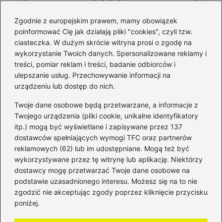
Zgodnie z europejskim prawem, mamy obowiązek
poinformować Cię jak działają pliki "cookies", czyli tzw.
ciasteczka. W dużym skrócie witryna prosi o zgodę na
wykorzystanie Twoich danych. Spersonalizowane reklamy i
Kategorie
treści, pomiar reklam i treści, badanie odbiorców i
ulepszanie usług. Przechowywanie informacji na
Bankowość
(182)
urządzeniu lub dostęp do nich.
Fundusze
(36)
Twoje dane osobowe będą przetwarzane, a informacje z
Giełda
(28)
Twojego urządzenia (pliki cookie, unikalne identyfikatory
itp.) mogą być wyświetlane i zapisywane przez 137
Inwestycje
(49)
dostawców spełniających wymogi TFC oraz partnerów
Rentowność
(32)
reklamowych (62) lub im udostępniane. Mogą też być
Rozliczenia
(196)
wykorzystywane przez tę witrynę lub aplikację. Niektórzy
Świadczenia socjalne
(59)
dostawcy mogę przetwarzać Twoje dane osobowe na
podstawie uzasadnionego interesu. Możesz się na to nie
Waluty
(21)
zgodzić nie akceptując zgody poprzez kliknięcie przycisku
Windykacja
(49)
poniżej.
Zadłużenie
(64)