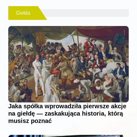
Giełda
Jaka spółka wprowadziła pierwsze akcje
na giełdę — zaskakująca historia, którą
musisz poznać