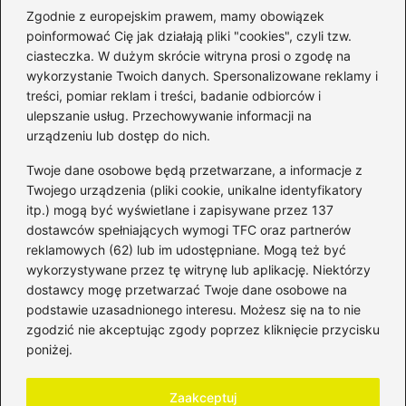
Zgodnie z europejskim prawem, mamy obowiązek
poinformować Cię jak działają pliki "cookies", czyli tzw.
ciasteczka. W dużym skrócie witryna prosi o zgodę na
wykorzystanie Twoich danych. Spersonalizowane reklamy i
Kategorie
treści, pomiar reklam i treści, badanie odbiorców i
ulepszanie usług. Przechowywanie informacji na
Bankowość
(182)
urządzeniu lub dostęp do nich.
Fundusze
(36)
Twoje dane osobowe będą przetwarzane, a informacje z
Giełda
(28)
Twojego urządzenia (pliki cookie, unikalne identyfikatory
itp.) mogą być wyświetlane i zapisywane przez 137
Inwestycje
(49)
dostawców spełniających wymogi TFC oraz partnerów
Rentowność
(32)
reklamowych (62) lub im udostępniane. Mogą też być
Rozliczenia
(196)
wykorzystywane przez tę witrynę lub aplikację. Niektórzy
Świadczenia socjalne
(59)
dostawcy mogę przetwarzać Twoje dane osobowe na
podstawie uzasadnionego interesu. Możesz się na to nie
Waluty
(21)
zgodzić nie akceptując zgody poprzez kliknięcie przycisku
Windykacja
(49)
poniżej.
Zadłużenie
(64)
Zaakceptuj