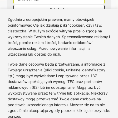
Zgodnie z europejskim prawem, mamy obowiązek
poinformować Cię jak działają pliki "cookies", czyli tzw.
ciasteczka. W dużym skrócie witryna prosi o zgodę na
wykorzystanie Twoich danych. Spersonalizowane reklamy i
Kategorie
treści, pomiar reklam i treści, badanie odbiorców i
ulepszanie usług. Przechowywanie informacji na
Bankowość
(181)
urządzeniu lub dostęp do nich.
Fundusze
(36)
Twoje dane osobowe będą przetwarzane, a informacje z
Giełda
(28)
Twojego urządzenia (pliki cookie, unikalne identyfikatory
itp.) mogą być wyświetlane i zapisywane przez 137
Inwestycje
(49)
dostawców spełniających wymogi TFC oraz partnerów
Rentowność
(32)
reklamowych (62) lub im udostępniane. Mogą też być
Rozliczenia
(196)
wykorzystywane przez tę witrynę lub aplikację. Niektórzy
Świadczenia socjalne
(59)
dostawcy mogę przetwarzać Twoje dane osobowe na
podstawie uzasadnionego interesu. Możesz się na to nie
Waluty
(21)
zgodzić nie akceptując zgody poprzez kliknięcie przycisku
Windykacja
(49)
poniżej.