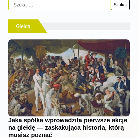
Giełda
Jaka spółka wprowadziła pierwsze akcje
na giełdę — zaskakująca historia, którą
musisz poznać