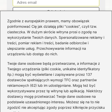
Zgodnie z europejskim prawem, mamy obowiązek
poinformować Cię jak działają pliki "cookies", czyli tzw.
ciasteczka. W dużym skrócie witryna prosi o zgodę na
wykorzystanie Twoich danych. Spersonalizowane reklamy i
Kategorie
treści, pomiar reklam i treści, badanie odbiorców i
ulepszanie usług. Przechowywanie informacji na
Bankowość
(182)
urządzeniu lub dostęp do nich.
Fundusze
(36)
Twoje dane osobowe będą przetwarzane, a informacje z
Giełda
(28)
Twojego urządzenia (pliki cookie, unikalne identyfikatory
itp.) mogą być wyświetlane i zapisywane przez 137
Inwestycje
(49)
dostawców spełniających wymogi TFC oraz partnerów
Rentowność
(32)
reklamowych (62) lub im udostępniane. Mogą też być
Rozliczenia
(196)
wykorzystywane przez tę witrynę lub aplikację. Niektórzy
Świadczenia socjalne
(59)
dostawcy mogę przetwarzać Twoje dane osobowe na
podstawie uzasadnionego interesu. Możesz się na to nie
Waluty
(21)
zgodzić nie akceptując zgody poprzez kliknięcie przycisku
Windykacja
(49)