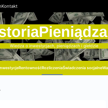
n
Kontakt
storiaPieniądza
Wiedza o inwestycjach, pieniądzach i giełdzie
Inwestycje
Rentowność
Rozliczenia
Świadczenia socjalne
Wa
a