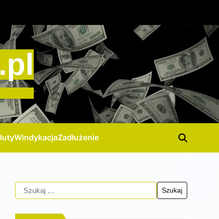
.pl
luty
Windykacja
Zadłużenie