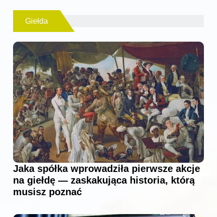
Giełda
Jaka spółka wprowadziła pierwsze akcje
na giełdę — zaskakująca historia, którą
musisz poznać