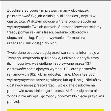
Zgodnie z europejskim prawem, mamy obowiązek
poinformować Cię jak działają pliki "cookies", czyli tzw.
ciasteczka. W dużym skrócie witryna prosi o zgodę na
wykorzystanie Twoich danych. Spersonalizowane reklamy i
Kategorie
treści, pomiar reklam i treści, badanie odbiorców i
ulepszanie usług. Przechowywanie informacji na
Bankowość
(181)
urządzeniu lub dostęp do nich.
Fundusze
(36)
Twoje dane osobowe będą przetwarzane, a informacje z
Giełda
(28)
Twojego urządzenia (pliki cookie, unikalne identyfikatory
itp.) mogą być wyświetlane i zapisywane przez 137
Inwestycje
(49)
dostawców spełniających wymogi TFC oraz partnerów
Rentowność
(32)
reklamowych (62) lub im udostępniane. Mogą też być
Rozliczenia
(196)
wykorzystywane przez tę witrynę lub aplikację. Niektórzy
Świadczenia socjalne
(59)
dostawcy mogę przetwarzać Twoje dane osobowe na
podstawie uzasadnionego interesu. Możesz się na to nie
Waluty
(21)
zgodzić nie akceptując zgody poprzez kliknięcie przycisku
Windykacja
(49)
poniżej.
Zadłużenie
(64)