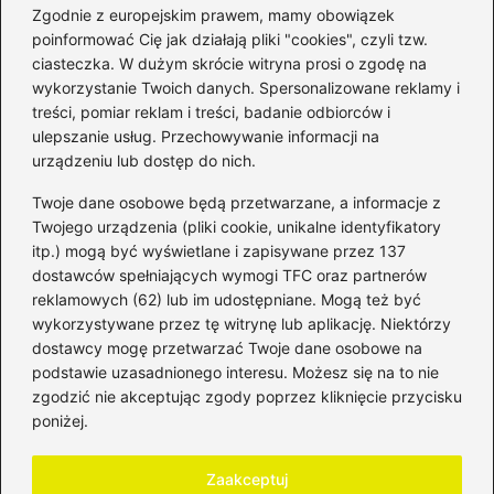
Zgodnie z europejskim prawem, mamy obowiązek
poinformować Cię jak działają pliki "cookies", czyli tzw.
ciasteczka. W dużym skrócie witryna prosi o zgodę na
wykorzystanie Twoich danych. Spersonalizowane reklamy i
Kategorie
treści, pomiar reklam i treści, badanie odbiorców i
ulepszanie usług. Przechowywanie informacji na
Bankowość
(181)
urządzeniu lub dostęp do nich.
Fundusze
(36)
Twoje dane osobowe będą przetwarzane, a informacje z
Giełda
(28)
Twojego urządzenia (pliki cookie, unikalne identyfikatory
itp.) mogą być wyświetlane i zapisywane przez 137
Inwestycje
(49)
dostawców spełniających wymogi TFC oraz partnerów
Rentowność
(32)
reklamowych (62) lub im udostępniane. Mogą też być
Rozliczenia
(196)
wykorzystywane przez tę witrynę lub aplikację. Niektórzy
Świadczenia socjalne
(59)
dostawcy mogę przetwarzać Twoje dane osobowe na
podstawie uzasadnionego interesu. Możesz się na to nie
Waluty
(21)
zgodzić nie akceptując zgody poprzez kliknięcie przycisku
Windykacja
(49)
poniżej.
Zadłużenie
(64)
Zaakceptuj